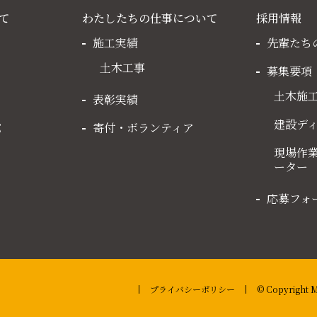
て
わたしたちの仕事について
採用情報
施工実績
先輩たち
土木工事
募集要項
土木施
表彰実績
建設デ
E
寄付・ボランティア
現場作
ーター
応募フォ
プライバシーポリシー
© Copyrigh