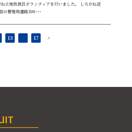
ろがね土地改良区ボランティアを行いました。 しろがね送
の管理用道路300･･･
13
…
17
>