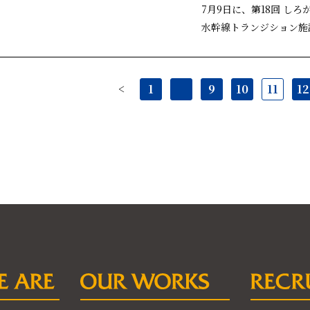
7月9日に、第18回 し
水幹線トランジション施設
<
1
…
9
10
11
12